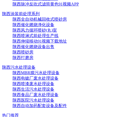
陕西脉冲反吹式滤筒黄色91视频APP
陕西涂装前处理系列
陕西全自动机械回收式喷砂房
陕西催化燃烧净化设备
陕西风力循环喷砂(丸)室
陕西喷淋式前处理生产线
陕西伸缩移动91视频下载地址
陕西催化燃烧设备出售
陕西喷砂房
陕西打磨房
陕西污水处理设备
陕西MBR膜污水处理设备
陕西电镀厂废水处理设备
陕西喷漆废水处理设备
陕西生活污水处理设备
陕西食品厂废水处理设备
陕西医院污水处理设备
陕西自动加药配套设备及配件
热门推荐