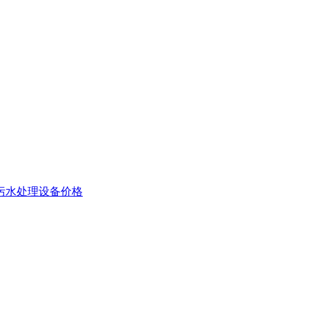
污水处理设备价格