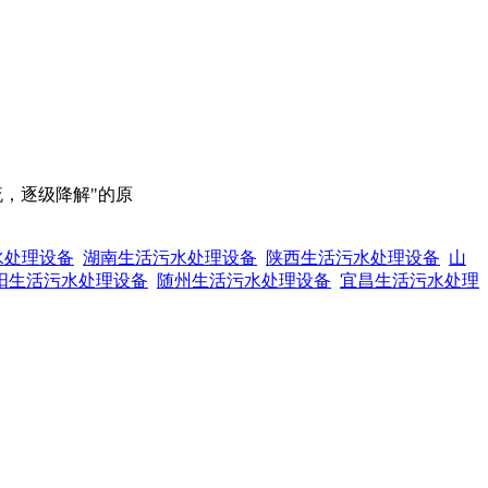
，逐级降解"的原
水处理设备
湖南生活污水处理设备
陕西生活污水处理设备
山
阳生活污水处理设备
随州生活污水处理设备
宜昌生活污水处理