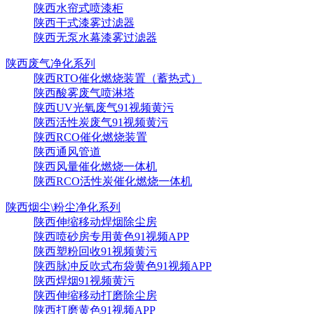
陕西水帘式喷漆柜
陕西干式漆雾过滤器
陕西无泵水幕漆雾过滤器
陕西废气净化系列
陕西RTO催化燃烧装置（蓄热式）
陕西酸雾废气喷淋塔
陕西UV光氧废气91视频黄污
陕西活性炭废气91视频黄污
陕西RCO催化燃烧装置
陕西通风管道
陕西风量催化燃烧一体机
陕西RCO活性炭催化燃烧一体机
陕西烟尘\粉尘净化系列
陕西伸缩移动焊烟除尘房
陕西喷砂房专用黄色91视频APP
陕西塑粉回收91视频黄污
陕西脉冲反吹式布袋黄色91视频APP
陕西焊烟91视频黄污
陕西伸缩移动打磨除尘房
陕西打磨黄色91视频APP