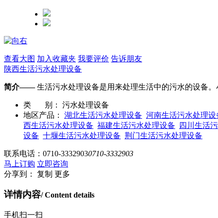
查看大图
加入收藏夹
我要评价
告诉朋友
陕西生活污水处理设备
简介——
生活污水处理设备是用来处理生活中的污水的设备。小型
类 别：
污水处理设备
地区产品：
湖北生活污水处理设备
河南生活污水处理设
西生活污水处理设备
福建生活污水处理设备
四川生活污
设备
十堰生活污水处理设备
荆门生活污水处理设备
联系电话：
0710-3332903
0710-3332903
马上订购
立即咨询
分享到：
复制
更多
详情内容
/ Content details
手机扫一扫